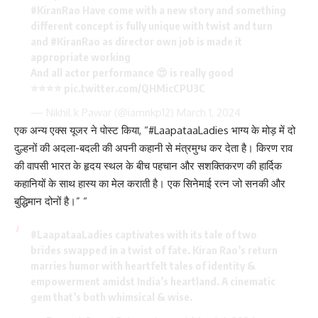
#KiranRao
Have come with a new story and something
different concept is fully unique with twist and turn
and
#KiranRao
as director own job is made it
appropriate working
And all actor performance 😍 is really good
⭐⭐⭐⭐
pic.twitter.com/QHMicCPU3C
— Nikhil k Pawar (@iamnkp12)
March 1, 2024
एक अन्य एक्स यूजर ने पोस्ट किया, “#LaapataaLadies भाग्य के मोड़ में दो
दुल्हनों की अदला-बदली की अपनी कहानी से मंत्रमुग्ध कर देता है। किरण राव
की वापसी भारत के हृदय स्थल के बीच पहचान और सशक्तिकरण की हार्दिक
कहानियों के साथ हास्य का मेल कराती है। एक सिनेमाई रत्न जो सनकी और
बुद्धिमान दोनों है।” “
#LaapataaLadies
captivates with its tale of two
brides swapped in a twist of fate. Kiran Rao’s return
marries humor with heartfelt tales of identity &
empowerment amidst India’s heartland. A cinematic
gem that’s both whimsical & wise.