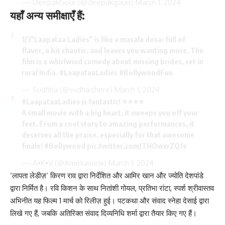
— DeepakGour (@deepakgourr)
March 1, 2024
यहाँ अन्य समीक्षाएँ हैं:
1/3"Laapataa Ladies" is like a masala dosa: full of
flavor, a bit chaotic, and leaves you wanting more. The
film is a whirlwind comedy about missing brides, set in
rural India.
#LaapataaLadies
#BollywoodFun
— Sudhha (@sudhaishere)
March 1, 2024
#LaapataaLadies
is fantastic! ⭐️⭐️⭐️⭐️
A small movie with a big heart, it sweeps you off your
feet. From a cool story to amazing performances, it
deserves all the praise, especially for that awesome
finale!
#Bollywood
pic.twitter.com/THOwxrZQfe
— A•K•V (@Amitkaview)
March 1, 2024
‘लापता लेडीज़’ किरण राव द्वारा निर्देशित और आमिर खान और ज्योति देशपांडे
द्वारा निर्मित है। रवि किशन के साथ
नितांशी गोयल
, प्रतिभा रांटा, स्पर्श श्रीवास्तव
अभिनीत यह फिल्म 1 मार्च को रिलीज़ हुई। पटकथा और संवाद स्नेहा देसाई द्वारा
लिखे गए हैं, जबकि अतिरिक्त संवाद दिव्यनिधि शर्मा द्वारा तैयार किए गए हैं।