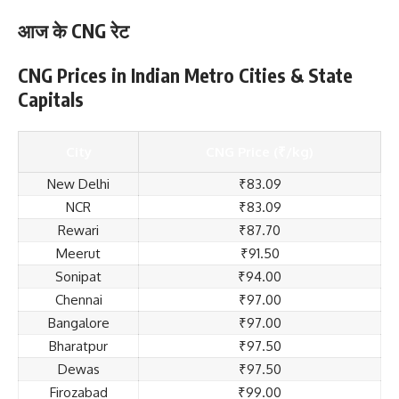
आज के CNG रेट
CNG Prices in Indian Metro Cities & State
Capitals
City
CNG Price (₹/kg)
New Delhi
₹83.09
NCR
₹83.09
Rewari
₹87.70
Meerut
₹91.50
Sonipat
₹94.00
Chennai
₹97.00
Bangalore
₹97.00
Bharatpur
₹97.50
Dewas
₹97.50
Firozabad
₹99.00