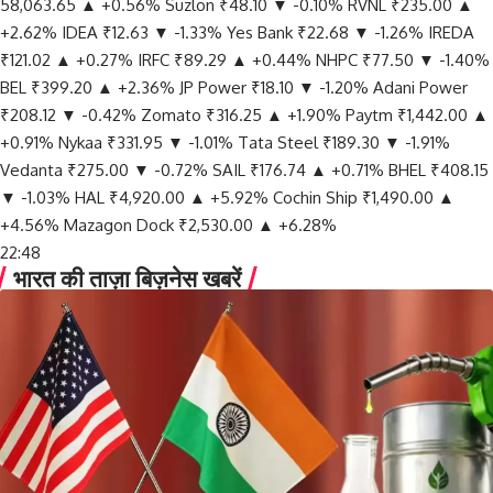
58,063.65
▲ +0.56%
Suzlon
₹48.10
▼ -0.10%
RVNL
₹235.00
▲
+2.62%
IDEA
₹12.63
▼ -1.33%
Yes Bank
₹22.68
▼ -1.26%
IREDA
₹121.02
▲ +0.27%
IRFC
₹89.29
▲ +0.44%
NHPC
₹77.50
▼ -1.40%
BEL
₹399.20
▲ +2.36%
JP Power
₹18.10
▼ -1.20%
Adani Power
₹208.12
▼ -0.42%
Zomato
₹316.25
▲ +1.90%
Paytm
₹1,442.00
▲
+0.91%
Nykaa
₹331.95
▼ -1.01%
Tata Steel
₹189.30
▼ -1.91%
Vedanta
₹275.00
▼ -0.72%
SAIL
₹176.74
▲ +0.71%
BHEL
₹408.15
▼ -1.03%
HAL
₹4,920.00
▲ +5.92%
Cochin Ship
₹1,490.00
▲
+4.56%
Mazagon Dock
₹2,530.00
▲ +6.28%
22:48
भारत की ताज़ा बिज़नेस खबरें​