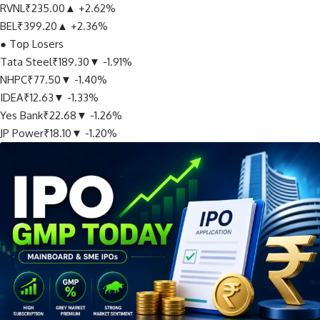
RVNL
₹235.00
▲ +2.62%
BEL
₹399.20
▲ +2.36%
●
Top Losers
Tata Steel
₹189.30
▼ -1.91%
NHPC
₹77.50
▼ -1.40%
IDEA
₹12.63
▼ -1.33%
Yes Bank
₹22.68
▼ -1.26%
JP Power
₹18.10
▼ -1.20%