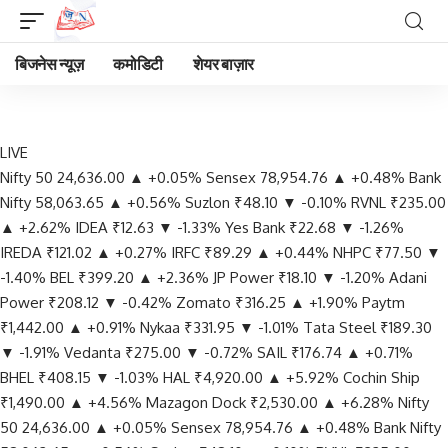
बिजनेस न्यूज़
कमोडिटी
शेयर बाज़ार
LIVE
Nifty 50
24,636.00
▲ +0.05%
Sensex
78,954.76
▲ +0.48%
Bank
Nifty
58,063.65
▲ +0.56%
Suzlon
₹48.10
▼ -0.10%
RVNL
₹235.00
▲ +2.62%
IDEA
₹12.63
▼ -1.33%
Yes Bank
₹22.68
▼ -1.26%
IREDA
₹121.02
▲ +0.27%
IRFC
₹89.29
▲ +0.44%
NHPC
₹77.50
▼
-1.40%
BEL
₹399.20
▲ +2.36%
JP Power
₹18.10
▼ -1.20%
Adani
Power
₹208.12
▼ -0.42%
Zomato
₹316.25
▲ +1.90%
Paytm
₹1,442.00
▲ +0.91%
Nykaa
₹331.95
▼ -1.01%
Tata Steel
₹189.30
▼ -1.91%
Vedanta
₹275.00
▼ -0.72%
SAIL
₹176.74
▲ +0.71%
BHEL
₹408.15
▼ -1.03%
HAL
₹4,920.00
▲ +5.92%
Cochin Ship
₹1,490.00
▲ +4.56%
Mazagon Dock
₹2,530.00
▲ +6.28%
Nifty
50
24,636.00
▲ +0.05%
Sensex
78,954.76
▲ +0.48%
Bank Nifty