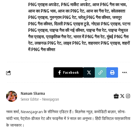
PNG प्राइस अपडेट
,
PNG मार्केट अपडेट
,
आज PNG गैस का भाव
,
आज का PNG भाव
,
आज का PNG रेट
,
आज का गैस रेट
,
कोलकाता
PNG प्राइस
,
गुरुग्राम PNG रेट
,
घरेलू PNG गैस कीमत
,
जयपुर
PNG गैस कीमत
,
दिल्ली PNG प्राइस टुडे
,
नोएडा PNG प्राइस
,
पटना
PNG प्राइस
,
पाइप्ड गैस की नई कीमत
,
पाइप्ड गैस रेट
,
पाइप्ड नेचुरल
गैस प्राइस
,
प्राकृतिक गैस रेट
,
भारत में PNG गैस रेट
,
मुंबई PNG गैस
रेट
,
लखनऊ PNG रेट
,
लाइव PNG रेट
,
शहरवार PNG प्राइस
,
शहरों
में PNG गैस कीमत
Facebook
Namam Sharma
Senior Editor – Newsjagran
नमम शर्मा, Newsjagran के सीनियर एडिटर हैं। बिज़नेस न्यूज़, कमोडिटी बाज़ार, सोना-
चांदी भाव, पेट्रोल-डीजल रेट और फाइनेंस में 9 साल का अनुभव। हिंदी डिजिटल पत्रकारिता
के जानकार।