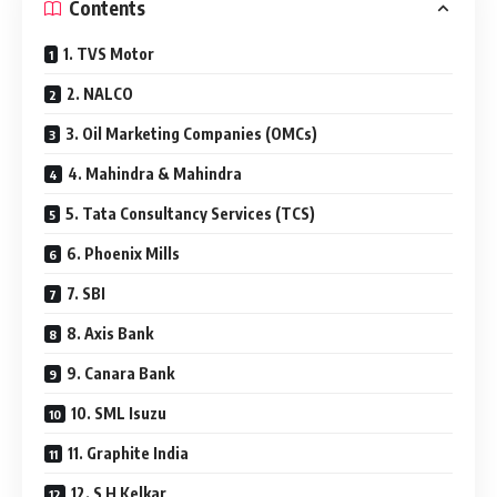
Contents
1. TVS Motor
2. NALCO
3. Oil Marketing Companies (OMCs)
4. Mahindra & Mahindra
5. Tata Consultancy Services (TCS)
6. Phoenix Mills
7. SBI
8. Axis Bank
9. Canara Bank
10. SML Isuzu
11. Graphite India
12. S H Kelkar