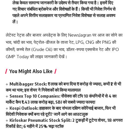
लेख केवल सामान्य जानकारी के उद्देश्य से तैयार किया गया है। इसमें दिए
गए विचार संबंधित ब्रोकरेज और विशेषज्ञों के हैं। किसी भी निवेश निर्णय से
पहले अपने वित्तीय सलाहकार या प्रमाणित निवेश विशेषज्ञ से सलाह अवश्य
लें।
लेटेस्ट रेट्स और बाजार अपडेट्स के लिए
NewsJagran
पर आज का
सोने का
भाव
,
चांदी का भाव
,
पेट्रोल-डीजल के ताजा रेट
,
LPG
,
CNG
और
PNG की
कीमतें
,
कच्चे तेल (Crude Oil) का भाव
,
डॉलर-रुपया एक्सचेंज रेट
और
IPO
GMP Today
की लाइव जानकारी देखें।
You Might Also Like
Multibagger Stock: ₹1 लाख को बना दिया ₹1 करोड़ से ज्यादा, कभी ₹2 से भी
कम था भाव; इस शेयर ने निवेशकों को किया मालामाल
Sensex Top 10 Companies: सेंसेक्स की टॉप 10 कंपनियों में से 4 का
मार्केट कैप ₹1.43 लाख करोड़ बढ़ा, SBI को सबसे ज्यादा फायदा
Kospi Outlook: हाहाकार के बाद संभला दक्षिण कोरियाई बाजार, फिर भी
विदेशी निवेशक क्यों बना रहे दूरी? जानें आगे का आउटलुक
Kirloskar Pneumatic Stock Split: 2 टुकड़ों में टूटेगा शेयर, 18 अगस्त
रिकॉर्ड डेट; 6 महीने में 25% चढ़ा स्टॉक