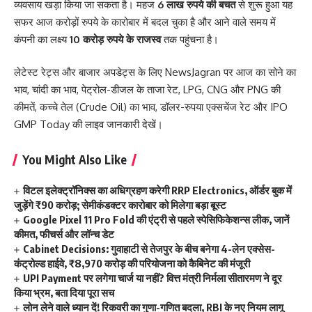
व्यवसाय खड़ा किया जा सकता है। महज
6 लाख रुपये की बचत
से शुरू हुआ यह
सफर आज करोड़ों रुपये के कारोबार में बदल चुका है और आने वाले समय में
कंपनी का लक्ष्य
10 करोड़ रुपये के राजस्व
तक पहुंचना है।
लेटेस्ट रेट्स और बाजार अपडेट्स के लिए
NewsJagran
पर आज का
सोने का
भाव
,
चांदी का भाव
,
पेट्रोल-डीजल के ताजा रेट
,
LPG
,
CNG
और
PNG की
कीमतें
,
कच्चे तेल (Crude Oil) का भाव
,
डॉलर-रुपया एक्सचेंज रेट
और
IPO
GMP Today
की लाइव जानकारी देखें।
You Might Also Like
विटल इलेक्ट्रॉनिक्स का अधिग्रहण करेगी RRP Electronics, ऑर्डर बुक में
जुड़ेंगे ₹90 करोड़; सेमीकंडक्टर कारोबार को मिलेगा बड़ा बूस्ट
Google Pixel 11 Pro Fold की एंट्री से पहले स्पेसिफिकेशन्स लीक, जानें
कीमत, फीचर्स और लॉन्च डेट
Cabinet Decisions: गुवाहाटी से तेजपुर के बीच बनेगा 4-लेन एक्सेस-
कंट्रोल्ड हाईवे, ₹8,970 करोड़ की परियोजना को कैबिनेट की मंजूरी
UPI Payment पर लगेगा चार्ज या नहीं? वित्त मंत्री निर्मला सीतारमण ने दूर
किया भ्रम, बता दिया पूरा सच
लोन लेने वाले ध्यान दें! रिकवरी का गुणा-गणित बदला, RBI के नए नियम लागू