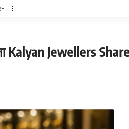
र
ा Kalyan Jewellers Share, 