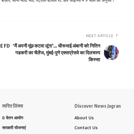
 बाज़ार, सोना-चांदी भाव, पेट्रोल-डीजल रेट और फाइनेंस में 9 साल का अनुभव।
NEXT ARTICLE
RE FD
‘मैं अपनी मूंछ कटवा लूंगा’… धीरूभाई अंबानी को नितिन
गडकरी का चैलेंज, मुंबई-पुणे एक्सप्रेसवे का दिलचस्प
किस्सा
त्वरित लिंक्स
Discover News Jagran
8 वेतन आयोग
About Us
सरकारी योजनाएं
Contact Us