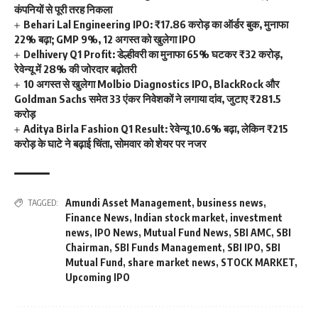
कंपनियों से पूरी तरह निकला
Behari Lal Engineering IPO: ₹17.86 करोड़ का ऑर्डर बुक, मुनाफा
22% बढ़ा; GMP 9%, 12 अगस्त को खुलेगा IPO
Delhivery Q1 Profit: डेल्हीवरी का मुनाफा 65% घटकर ₹32 करोड़,
रेवेन्यू में 28% की जोरदार बढ़ोतरी
10 अगस्त से खुलेगा Molbio Diagnostics IPO, BlackRock और
Goldman Sachs समेत 33 एंकर निवेशकों ने लगाया दांव, जुटाए ₹281.5
करोड़
Aditya Birla Fashion Q1 Result: रेवेन्यू 10.6% बढ़ा, लेकिन ₹215
करोड़ के घाटे ने बढ़ाई चिंता, सोमवार को शेयर पर नजर
Amundi Asset Management
,
business news
,
TAGGED:
Finance News
,
Indian stock market
,
investment
news
,
IPO News
,
Mutual Fund News
,
SBI AMC
,
SBI
Chairman
,
SBI Funds Management
,
SBI IPO
,
SBI
Mutual Fund
,
share market news
,
STOCK MARKET
,
Upcoming IPO