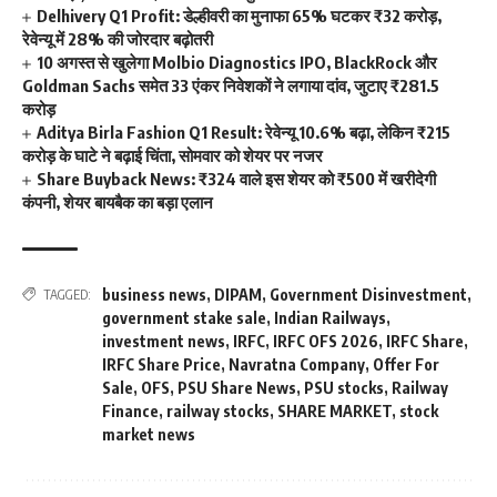
Delhivery Q1 Profit: डेल्हीवरी का मुनाफा 65% घटकर ₹32 करोड़,
रेवेन्यू में 28% की जोरदार बढ़ोतरी
10 अगस्त से खुलेगा Molbio Diagnostics IPO, BlackRock और
Goldman Sachs समेत 33 एंकर निवेशकों ने लगाया दांव, जुटाए ₹281.5
करोड़
Aditya Birla Fashion Q1 Result: रेवेन्यू 10.6% बढ़ा, लेकिन ₹215
करोड़ के घाटे ने बढ़ाई चिंता, सोमवार को शेयर पर नजर
Share Buyback News: ₹324 वाले इस शेयर को ₹500 में खरीदेगी
कंपनी, शेयर बायबैक का बड़ा एलान
business news
,
DIPAM
,
Government Disinvestment
,
TAGGED:
government stake sale
,
Indian Railways
,
investment news
,
IRFC
,
IRFC OFS 2026
,
IRFC Share
,
IRFC Share Price
,
Navratna Company
,
Offer For
Sale
,
OFS
,
PSU Share News
,
PSU stocks
,
Railway
Finance
,
railway stocks
,
SHARE MARKET
,
stock
market news