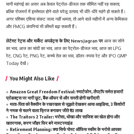
यानी महंगाई का असर अब केवल पेट्रोल-डीजल तक सीमित नहीं रह सकता,
बल्कि रोजमर्रा में इस्तेमाल होने वाले घरेलू उत्पाद भी धीरे-धीरे महंगे हो सकते हैं।
अगर पश्चिम एशिया संकट जल्द नहीं थमता, तो आने वाले महीनों में अन्य केमिकल
और FMCG कंपनियां भी कीमतें बढ़ा सकती हैं।
लेटेस्ट रेट्स और मार्केट अपडेट्स के लिए
NewsJagran
पर
आज का सोने
का भाव
,
आज का चांदी का भाव
,
आज का पेट्रोल-डीजल भाव
,
आज का LPG
रेट
,
CNG रेट
,
PNG रेट
,
कच्चे तेल का भाव
,
डॉलर-रुपया रेट
और
IPO GMP
Today
देखें।
You Might Also Like
Amazon Great Freedom Festival: स्मार्टफोन, लैपटॉप समेत हजारों
प्रोडक्ट्स पर भारी छूट, बैंक ऑफर से और सस्ती होगी खरीदारी
माता-पिता को वैक्सीन के रखरखाव से जूझते देखकर आया आइडिया, 3 किशोरों
ने नमक से चलने वाला फ्रिज बनाकर जीते ₹10 लाख
The Traitors 2 Trailer: भरोसा, धोखा और साजिश का खेल होगा और
खतरनाक, करण जौहर फिर बने मास्टरमाइंड
Retirement Planning: क्या सिर्फ पोस्ट ऑफिस स्कीम के भरोसे आपका