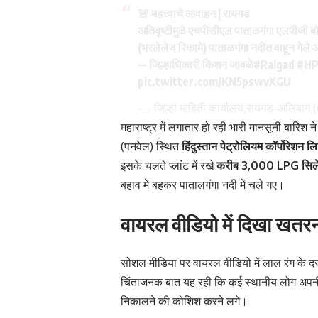
🚨 महत्त्वाचे आवाहन | रायगड
अतिवृष्टीमुळे एचपीसीएल पाताळगंगा एलपीजी बॉ
(भरलेले व रिकामे) पाताळगंगा नदीत वाहून गेले 
— जिल्हाधिकारी किशन जावळे
#Raigad
#HP
pic.twitter.com/KN5pswvXGU
— जिल्हा माहिती कार्यालय,रायगड-अलिबा
महाराष्ट्र में लगातार हो रही भारी मानसूनी बारिश न
(पनवेल) स्थित
हिंदुस्तान पेट्रोलियम कॉर्पोरेशन
इसके चलते प्लांट में रखे
करीब 3,000 LPG सिले
बहाव में बहकर पातालगंगा नदी में चले गए।
वायरल वीडियो में दिखा खतर
सोशल मीडिया पर वायरल वीडियो में लाल रंग के दर्ज
चिंताजनक बात यह रही कि कई स्थानीय लोग अपनी ज
निकालने की कोशिश करने लगे।