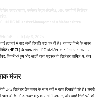
टलिंग प्लांट (चावणे, पनवेल) येथून अंदाजे 3,000 एलपीजी सिलेंडर
आहेत.
CL
#LPG
#DisasterManagement
#Maharashtra
ग (@InfoRaigad)
July 8, 2026
े कई इलाकों में बाढ़ जैसी स्थिति पैदा कर दी है। रायगढ़ जिले के चावने
 लिमिटेड (HPCL)
के पातालगंगा LPG बॉटलिंग प्लांट में भी पानी भर गया।
ंडर
, जिनमें भरे हुए और खाली दोनों प्रकार के सिलेंडर शामिल थे, तेज
नाक मंजर
नों LPG सिलेंडर तेज बहाव के साथ नदी में बहते दिखाई दे रहे हैं। सबसे
ान जोखिम में डालकर बाढ़ के पानी में उतर गए और बहते सिलेंडरों को