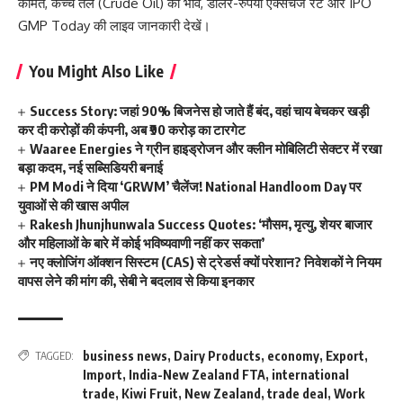
कीमतें
,
कच्चे तेल (Crude Oil) का भाव
,
डॉलर-रुपया एक्सचेंज रेट
और
IPO
GMP Today
की लाइव जानकारी देखें।
You Might Also Like
Success Story: जहां 90% बिजनेस हो जाते हैं बंद, वहां चाय बेचकर खड़ी
कर दी करोड़ों की कंपनी, अब ₹90 करोड़ का टारगेट
Waaree Energies ने ग्रीन हाइड्रोजन और क्लीन मोबिलिटी सेक्टर में रखा
बड़ा कदम, नई सब्सिडियरी बनाई
PM Modi ने दिया ‘GRWM’ चैलेंज! National Handloom Day पर
युवाओं से की खास अपील
Rakesh Jhunjhunwala Success Quotes: ‘मौसम, मृत्यु, शेयर बाजार
और महिलाओं के बारे में कोई भविष्यवाणी नहीं कर सकता’
नए क्लोजिंग ऑक्शन सिस्टम (CAS) से ट्रेडर्स क्यों परेशान? निवेशकों ने नियम
वापस लेने की मांग की, सेबी ने बदलाव से किया इनकार
business news
,
Dairy Products
,
economy
,
Export
,
TAGGED:
Import
,
India-New Zealand FTA
,
international
trade
,
Kiwi Fruit
,
New Zealand
,
trade deal
,
Work