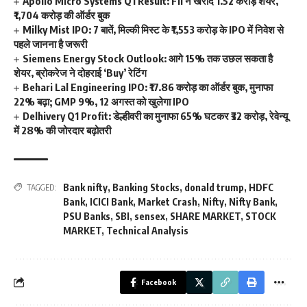
Apollo Micro Systems Q1 Result: FII ने खरीदे 1.52 करोड़ शेयर,
₹1,704 करोड़ की ऑर्डर बुक
Milky Mist IPO: 7 बातें, मिल्की मिस्ट के ₹1,553 करोड़ के IPO में निवेश से
पहले जानना है जरूरी
Siemens Energy Stock Outlook: आगे 15% तक उछल सकता है
शेयर, ब्रोकरेज ने दोहराई ‘Buy’ रेटिंग
Behari Lal Engineering IPO: ₹17.86 करोड़ का ऑर्डर बुक, मुनाफा
22% बढ़ा; GMP 9%, 12 अगस्त को खुलेगा IPO
Delhivery Q1 Profit: डेल्हीवरी का मुनाफा 65% घटकर ₹32 करोड़, रेवेन्यू
में 28% की जोरदार बढ़ोतरी
Bank nifty
,
Banking Stocks
,
donald trump
,
HDFC
TAGGED:
Bank
,
ICICI Bank
,
Market Crash
,
Nifty
,
Nifty Bank
,
PSU Banks
,
SBI
,
sensex
,
SHARE MARKET
,
STOCK
MARKET
,
Technical Analysis
Facebook