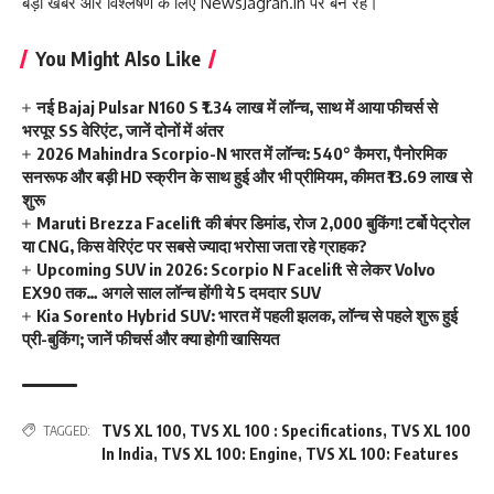
बड़ी खबर और विश्लेषण के लिए NewsJagran.in पर बने रहें।
You Might Also Like
नई Bajaj Pulsar N160 S ₹1.34 लाख में लॉन्च, साथ में आया फीचर्स से
भरपूर SS वेरिएंट, जानें दोनों में अंतर
2026 Mahindra Scorpio-N भारत में लॉन्च: 540° कैमरा, पैनोरमिक
सनरूफ और बड़ी HD स्क्रीन के साथ हुई और भी प्रीमियम, कीमत ₹13.69 लाख से
शुरू
Maruti Brezza Facelift की बंपर डिमांड, रोज 2,000 बुकिंग! टर्बो पेट्रोल
या CNG, किस वेरिएंट पर सबसे ज्यादा भरोसा जता रहे ग्राहक?
Upcoming SUV in 2026: Scorpio N Facelift से लेकर Volvo
EX90 तक… अगले साल लॉन्च होंगी ये 5 दमदार SUV
Kia Sorento Hybrid SUV: भारत में पहली झलक, लॉन्च से पहले शुरू हुई
प्री-बुकिंग; जानें फीचर्स और क्या होगी खासियत
TVS XL 100
,
TVS XL 100 : Specifications
,
TVS XL 100
TAGGED:
In India
,
TVS XL 100: Engine
,
TVS XL 100: Features