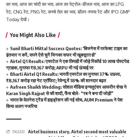
का भाव
,
आज का चांदी का भाव
,
आज का पेट्रोल-डीजल भाव
,
आज का LPG
रेट
,
CNG रेट
,
PNG रेट
,
कच्चे तेल का भाव
,
डॉलर-रुपया रेट
और
IPO GMP
Today
देखें।
You Might Also Like
Sunil Bharti Mittal Success Quotes: ‘बिजनेस में परफेक्ट टाइम का
इंतजार न करें, सपने ऐसे चुनें जिनका सफर भी खूबसूरत हो’
Airtel Q1 Results: एयरटेल ने एक तिमाही में जोड़े रिकॉर्ड 10 लाख पोस्टपेड
ग्राहक, मुनाफा ₹8,167 करोड़; ARPU भी नई ऊंचाई पर
Bharti Airtel Q1 Results: भारती एयरटेल का मुनाफा 37% उछला,
₹8,167 करोड़ रहा नेट प्रॉफिट; रेवेन्यू में 18% की शानदार बढ़त
Aafreen Shaikh Wedding: सोशल मीडिया इन्फ्लुएंसर आफरीन शेख ने
Karan Singh Rajput से की शादी, फैंस बोले- “रब ने बना दी जोड़ी”
भारत के वेलनेस ट्रेंड में हाइड्रेशन की नई सोच, AUM Premium ने पेश
किया अलग नजरिया
Airtel business story
,
Airtel second most valuable
TAGGED: