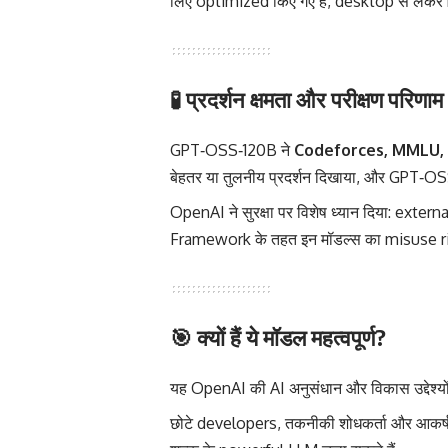
लिए optimized किए गए हैं, desktop से लेकर r
🧪 प्रदर्शन क्षमता और परीक्षण परिणाम
GPT‑OSS‑120B ने
Codeforces, MMLU,
बेहतर या तुलनीय प्रदर्शन दिखाया, और GPT‑O
OpenAI ने सुरक्षा पर विशेष ध्यान दिया: ext
Framework के तहत इन मॉडल्स का misuse risk
🎯 क्यों हैं ये मॉडल महत्वपूर्ण?
यह OpenAI की AI अनुसंधान और विकास उद्देश्यों
छोटे developers, तकनीकी शोधकर्ता और आकर्ष