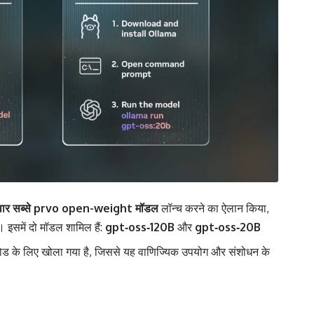
ार सब्से prvo open-weight मॉडल
लॉन्च करने का ऐलान किया,
इसमें दो मॉडल शामिल हैं:
gpt‑oss‑120B
और
gpt‑oss‑20B
ोड के लिए खोला गया है, जिससे यह वाणिज्यिक उपयोग और संशोधन के