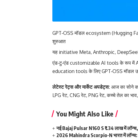
GPT‑OSS मॉडल ecosystem (Hugging Face
शुरुआत
यह initiative Meta, Anthropic, DeepSeek ज
एंड‑टु‑एंड customizable AI tools के रूप म
education tools के लिए GPT‑OSS मॉडल उम्दा
लेटेस्ट रेट्स और मार्केट अपडेट्स:
आज का सोने क
LPG रेट
,
CNG रेट
,
PNG रेट
,
कच्चे तेल का भाव
You Might Also Like
नई Bajaj Pulsar N160 S ₹1.34 लाख में लॉन्च, साथ
2026 Mahindra Scorpio-N भारत में लॉन्च: 