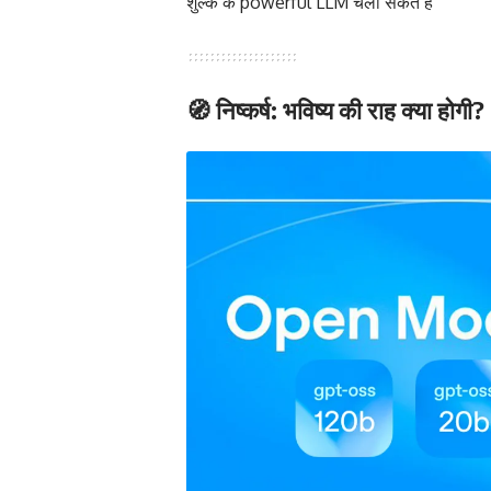
शुल्क के powerful LLM चला सकते हैं
🧭 निष्कर्ष: भविष्य की राह क्या होगी?