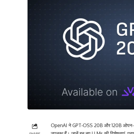
OpenAI ने GPT‑OSS 20B और 120B ओपन-वेट AI
उपलब्ध हैं। जानें इन नए LLMs की विशेषताएं, परफॉ
SHARE