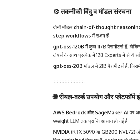
⚙️ तकनीकी बिंदु व मॉडल संरचना
दोनों मॉडल
chain-of-thought reasonin
step workflows
में सक्षम हैं
gpt‑oss‑120B
में कुल 117B पैरामीटर्स हैं, ले
लेयर्स के साथ प्रत्येक में 128 Experts में से 4 सक
gpt‑oss‑20B
मॉडल में 21B पैरामीटर्स हैं, जिस
🌐 रीयल-वर्ल्ड उपयोग और प्लेटफॉर्म इ
AWS Bedrock और SageMaker AI
पर अब
weight LLM तक प्राप्ति आसान हो गई है
NVIDIA
(RTX 5090 या GB200 NVL72) 