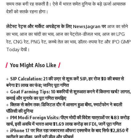
समय तक बनी रह सकती है। ऐसे में भारत समेत दुनिया के बड़े ऊर्जा आयातक
देशों को सतर्क रहना होगा।
लेटेस्ट रेट्स और मार्केट अपडेट्स के लिए
NewsJagran
पर
आज का सोने
का भाव
,
आज का चांदी का भाव
,
आज का पेट्रोल-डीजल भाव
,
आज का LPG
रेट
,
CNG रेट
,
PNG रेट
,
कच्चे तेल का भाव
,
डॉलर-रुपया रेट
और
IPO GMP
Today
देखें।
You Might Also Like
SIP Calculation: 21 की उम्र से शुरू करें SIP, हर रोज ₹30 की बचत से
बनेगा ₹21 लाख का फंड; जानिए पूरा गणित
Goat Farming Tips: 10 बकरियों से शुरुआत करने में कितना खर्च? लागत,
कमाई और मुनाफे का पूरा गणित समझिए
क्लिक से क्लेम तक: डिजिटल दौर में आसान हुआ बीमा, स्मार्टफोन ने बदली
पॉलिसी की दुनिया
PM Modi Foreign Visits: पीएम मोदी की विदेश यात्राओं पर ₹483 करोड़
खर्च, इसी अवधि में भारत आया ₹31.69 लाख करोड़ का FDI, जानें पूरा गणित
iPhone 17 पर मिल रहा जबरदस्त ऑफर! एक्सचेंज के बाद सिर्फ ₹52,850 में
खरीदने का मौका, जानें पूरी डील और फीचर्स