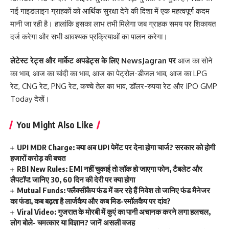
नई गाइडलाइन ग्राहकों को आर्थिक सुरक्षा देने की दिशा में एक महत्वपूर्ण कदम
मानी जा रही है। हालांकि इसका लाभ तभी मिलेगा जब ग्राहक समय पर शिकायत
दर्ज करेगा और सभी आवश्यक प्रक्रियाओं का पालन करेगा।
लेटेस्ट रेट्स और मार्केट अपडेट्स के लिए
NewsJagran
पर
आज का सोने
का भाव
,
आज का चांदी का भाव
,
आज का पेट्रोल-डीजल भाव
,
आज का LPG
रेट
,
CNG रेट
,
PNG रेट
,
कच्चे तेल का भाव
,
डॉलर-रुपया रेट
और
IPO GMP
Today
देखें।
You Might Also Like
UPI MDR Charge: क्या अब UPI पेमेंट पर देना होगा चार्ज? सरकार को होगी
हजारों करोड़ की बचत
RBI New Rules: EMI नहीं चुकाई तो लॉक हो जाएगा फोन, टैबलेट और
लैपटॉप! जानिए 30, 60 दिन की देरी पर क्या होगा
Mutual Funds: फ्लैक्सीकैप फंड में कर रहे हैं निवेश तो जानिए फंड मैनेजर
का फंडा, कब बढ़ता है लार्जकैप और कब मिड-स्मॉलकैप पर दांव?
Viral Video: गुजरात के मोरबी में कुएं का पानी अचानक करने लगा हलचल,
लोग बोले- चमत्कार या विज्ञान? जानें असली वजह