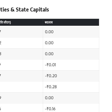
ities & State Capitals
रति लीटर)
बदलाव
7
0.00
2
0.00
3
0.00
9
-₹0.01
7
-₹0.20
-₹0.28
9
0.00
6
-₹0.16