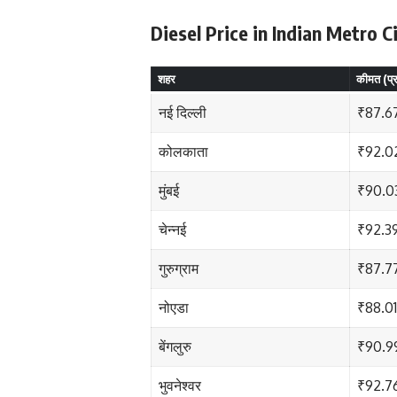
Diesel Price in Indian Metro C
शहर
कीमत (प्
नई दिल्ली
₹87.6
कोलकाता
₹92.0
मुंबई
₹90.0
चेन्नई
₹92.3
गुरुग्राम
₹87.7
नोएडा
₹88.01
बेंगलुरु
₹90.9
भुवनेश्वर
₹92.7