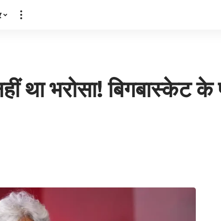
र
ीं था भरोसा! बिगबास्केट के 