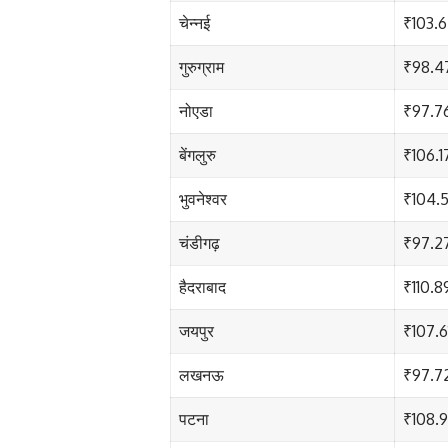
चेन्नई
₹103.
गुरुग्राम
₹98.4
नोएडा
₹97.7
बेंगलुरु
₹106.1
भुवनेश्वर
₹104.
चंडीगढ़
₹97.2
हैदराबाद
₹110.8
जयपुर
₹107.6
लखनऊ
₹97.7
पटना
₹108.