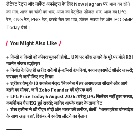
लेटेस्ट रेट्स और मार्केट अपडेट्स के लिए
NewsJagran
पर
आज का सोने
का भाव
,
आज का चांदी का भाव
,
आज का पेट्रोल-डीजल भाव
,
आज का LPG
रेट
,
CNG रेट
,
PNG रेट
,
कच्चे तेल का भाव
,
डॉलर-रुपया रेट
और
IPO GMP
Today
देखें।
You Might Also Like
किसी न किसी को कीमत चुकानी होगी… UPI पर फीस लगाने के मुद्दे पर बोले RBI
गवर्नर संजय मल्होत्रा
निर्यात के लिए ही खरीद सकेंगी ई-कॉमर्स कंपनियां, पक्का एक्सपोर्ट ऑर्डर जरूरी;
सरकार ने जारी किए नए नियम
श्रीधर वेम्बू के 10 सक्सेस मंत्र: ‘बिजनेस में हर असफलता सीखने और आगे
बढ़ने का मौका’, जानें Zoho Founder की प्रेरक बातें
LPG Price Today 6 August 2026: घरेलू LPG सिलेंडर नहीं हुआ सस्ता,
कमर्शियल गैस ₹192 हुई सस्ती; जानिए आपके शहर के ताजा रेट
शेख हसीना ने की पीएम मोदी और भारत की तारीफ, बोलीं- ‘भारत हमेशा बांग्लादेश
के साथ खड़ा रहा’, दिसंबर में स्वदेश लौटने का ऐलान