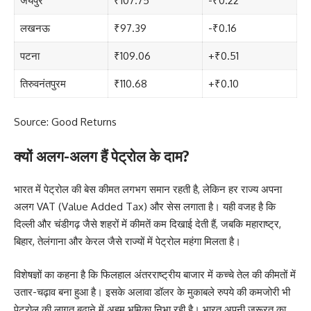
जयपुर
₹107.75
-₹0.22
लखनऊ
₹97.39
-₹0.16
पटना
₹109.06
+₹0.51
तिरुवनंतपुरम
₹110.68
+₹0.10
Source: Good Returns
क्यों अलग-अलग हैं पेट्रोल के दाम?
भारत में पेट्रोल की बेस कीमत लगभग समान रहती है, लेकिन हर राज्य अपना
अलग VAT (Value Added Tax) और सेस लगाता है। यही वजह है कि
दिल्ली और चंडीगढ़ जैसे शहरों में कीमतें कम दिखाई देती हैं, जबकि महाराष्ट्र,
बिहार, तेलंगाना और केरल जैसे राज्यों में पेट्रोल महंगा मिलता है।
विशेषज्ञों का कहना है कि फिलहाल अंतरराष्ट्रीय बाजार में कच्चे तेल की कीमतों में
उतार-चढ़ाव बना हुआ है। इसके अलावा डॉलर के मुकाबले रुपये की कमजोरी भी
पेट्रोल की लागत बढ़ाने में अहम भूमिका निभा रही है। भारत अपनी जरूरत का