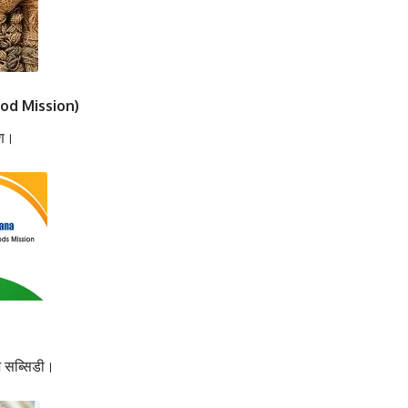
od Mission)
षण।
ाज सब्सिडी।