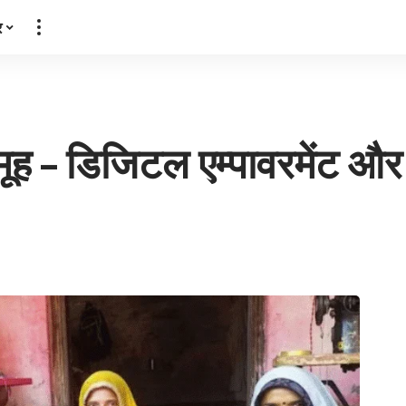
र
मूह – डिजिटल एम्पावरमेंट औ