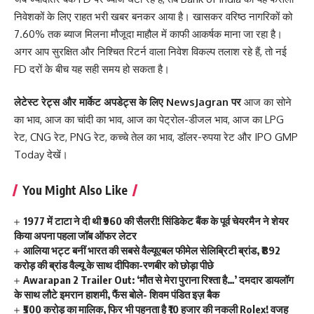
निवेशकों के लिए राहत भरी खबर बनकर आया है। खासकर वरिष्ठ नागरिकों को
7.60% तक ब्याज मिलना मौजूदा माहौल में काफी आकर्षक माना जा रहा है।
अगर आप सुरक्षित और निश्चित रिटर्न वाला निवेश विकल्प तलाश रहे हैं, तो नई
FD दरों के बीच यह सही समय हो सकता है।
लेटेस्ट रेट्स और मार्केट अपडेट्स के लिए
NewsJagran
पर
आज का सोने
का भाव
,
आज का चांदी का भाव
,
आज का पेट्रोल-डीजल भाव
,
आज का LPG
रेट
,
CNG रेट
,
PNG रेट
,
कच्चे तेल का भाव
,
डॉलर-रुपया रेट
और
IPO GMP
Today
देखें।
You Might Also Like
1977 में टाटा ने दी थी ₹960 की सैलरी! सिंडिकेट बैंक के पूर्व चेयरमैन ने शेयर
किया अपना पहला जॉब ऑफर लेटर
आलिया भट्ट बनीं भारत की सबसे वैल्यूएबल फीमेल सेलिब्रिटी ब्रांड, ₹892
करोड़ की ब्रांड वैल्यू के साथ दीपिका-रणबीर को छोड़ा पीछे
Awarapan 2 Trailer Out: ‘मौत से मेरा पुराना रिश्ता है…’ दमदार डायलॉग
के साथ लौटे इमरान हाशमी, फैंस बोले- शिवम पंडित इज़ बैक
₹500 करोड़ का मालिक, फिर भी पहनता है ₹10 हजार की नकली Rolex! वजह