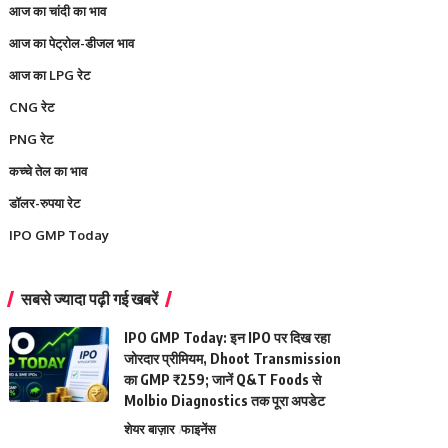
आज का चांदी का भाव
आज का पेट्रोल-डीजल भाव
आज का LPG रेट
CNG रेट
PNG रेट
कच्चे तेल का भाव
डॉलर-रुपया रेट
IPO GMP Today
सबसे ज्यादा पढ़ी गई खबरें
IPO GMP Today: इन IPO पर दिख रहा
जोरदार प्रीमियम, Dhoot Transmission
का GMP ₹259; जानें Q&T Foods से
Molbio Diagnostics तक पूरा अपडेट
शेयर बाज़ार
फाइनेंस