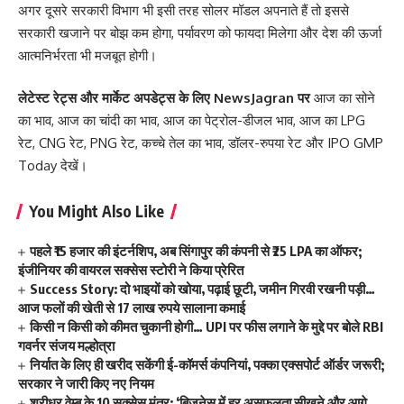
अगर दूसरे सरकारी विभाग भी इसी तरह सोलर मॉडल अपनाते हैं तो इससे
सरकारी खजाने पर बोझ कम होगा, पर्यावरण को फायदा मिलेगा और देश की ऊर्जा
आत्मनिर्भरता भी मजबूत होगी।
लेटेस्ट रेट्स और मार्केट अपडेट्स के लिए
NewsJagran
पर
आज का सोने
का भाव
,
आज का चांदी का भाव
,
आज का पेट्रोल-डीजल भाव
,
आज का LPG
रेट
,
CNG रेट
,
PNG रेट
,
कच्चे तेल का भाव
,
डॉलर-रुपया रेट
और
IPO GMP
Today
देखें।
You Might Also Like
पहले ₹15 हजार की इंटर्नशिप, अब सिंगापुर की कंपनी से ₹25 LPA का ऑफर;
इंजीनियर की वायरल सक्सेस स्टोरी ने किया प्रेरित
Success Story: दो भाइयों को खोया, पढ़ाई छूटी, जमीन गिरवी रखनी पड़ी…
आज फलों की खेती से 17 लाख रुपये सालाना कमाई
किसी न किसी को कीमत चुकानी होगी… UPI पर फीस लगाने के मुद्दे पर बोले RBI
गवर्नर संजय मल्होत्रा
निर्यात के लिए ही खरीद सकेंगी ई-कॉमर्स कंपनियां, पक्का एक्सपोर्ट ऑर्डर जरूरी;
सरकार ने जारी किए नए नियम
श्रीधर वेम्बू के 10 सक्सेस मंत्र: ‘बिजनेस में हर असफलता सीखने और आगे