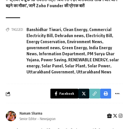
बढ़ने का मौका’, जानें Zoho Founder की प्रेरक बातें
Banshidhar Tiwari
,
Clean Energy
,
Commercial
TAGGED:
Electricity Bill
,
Dehradun news
,
Electricity Bill
,
Energy Conservation
,
Environment News
,
government news
,
Green Energy
,
India Energy
News
,
Information Department
,
PM Surya Ghar
Yojana
,
Power Saving
,
RENEWABLE ENERGY
,
solar
energy
,
Solar Panel
,
Solar Plant
,
Solar Power
,
Uttarakhand Government
,
Uttarakhand News
Facebook
Namam Sharma
Senior Editor – Newsjagran