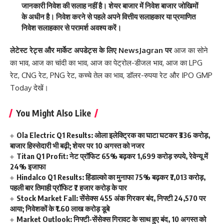
जानकारी निवेश की सलाह नहीं है। शेयर बाजार में निवेश बाजार जोखिमों
के अधीन है। निवेश करने से पहले अपने वित्तीय सलाहकार या प्रमाणित
निवेश सलाहकार से परामर्श अवश्य करें।
लेटेस्ट रेट्स और मार्केट अपडेट्स के लिए
NewsJagran
पर
आज का सोने
का भाव
,
आज का चांदी का भाव
,
आज का पेट्रोल-डीजल भाव
,
आज का LPG
रेट
,
CNG रेट
,
PNG रेट
,
कच्चे तेल का भाव
,
डॉलर-रुपया रेट
और
IPO GMP
Today
देखें।
You Might Also Like
Ola Electric Q1 Results: ओला इलेक्ट्रिक का घाटा घटकर ₹336 करोड़,
बाजार हिस्सेदारी भी बढ़ी; शेयर पर 10 अगस्त को नजर
Titan Q1 Profit: नेट प्रॉफिट 65% बढ़कर 1,699 करोड़ रुपये, रेवेन्यू में
24% इजाफा
Hindalco Q1 Results: हिंडाल्को का मुनाफा 75% बढ़कर ₹7,013 करोड़,
पहली बार तिमाही प्रॉफिट ₹7 हजार करोड़ के पार
Stock Market Fall: सेंसेक्स 455 अंक गिरकर बंद, निफ्टी 24,570 पर
आया; निवेशकों के ₹1.60 लाख करोड़ डूबे
Market Outlook: निफ्टी-सेंसेक्स गिरावट के साथ हुए बंद, 10 अगस्त को