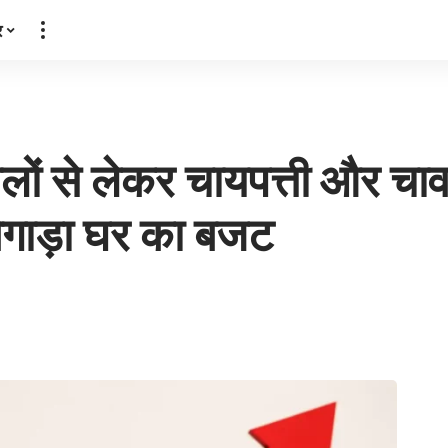
र
ालों से लेकर चायपत्ती और च
िगाड़ा घर का बजट