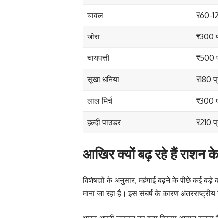
चावल
₹60-12
जीरा
₹300 प
चायपत्ती
₹500 प
सूखा धनिया
₹180 प
लाल मिर्च
₹300 प
हल्दी पाउडर
₹210 प
आखिर क्यों बढ़ रहे हैं राशन क
विशेषज्ञों के अनुसार, महंगाई बढ़ने के पीछे कई बड
माना जा रहा है। इस संघर्ष के कारण अंतरराष्ट्रीय 
भारत अपनी जरूरत का बड़ा हिस्सा आयात करता है। 