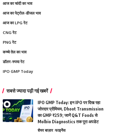
आज का चांदी का भाव
आज का पेट्रोल-डीजल भाव
आज का LPG रेट
CNG रेट
PNG रेट
कच्चे तेल का भाव
डॉलर-रुपया रेट
IPO GMP Today
सबसे ज्यादा पढ़ी गई खबरें
IPO GMP Today: इन IPO पर दिख रहा
जोरदार प्रीमियम, Dhoot Transmission
का GMP ₹259; जानें Q&T Foods से
Molbio Diagnostics तक पूरा अपडेट
शेयर बाज़ार
फाइनेंस