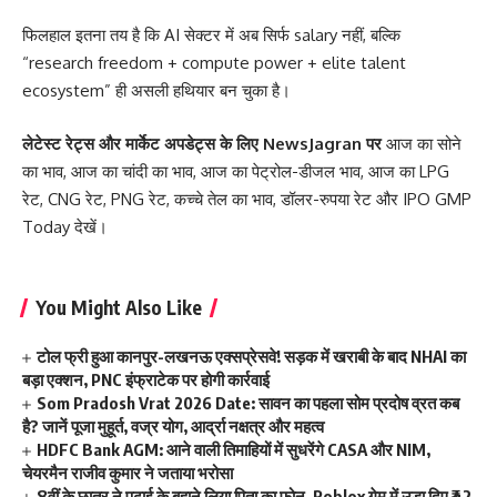
फिलहाल इतना तय है कि AI सेक्टर में अब सिर्फ salary नहीं, बल्कि
“research freedom + compute power + elite talent
ecosystem” ही असली हथियार बन चुका है।
लेटेस्ट रेट्स और मार्केट अपडेट्स के लिए
NewsJagran
पर
आज का सोने
का भाव
,
आज का चांदी का भाव
,
आज का पेट्रोल-डीजल भाव
,
आज का LPG
रेट
,
CNG रेट
,
PNG रेट
,
कच्चे तेल का भाव
,
डॉलर-रुपया रेट
और
IPO GMP
Today
देखें।
You Might Also Like
टोल फ्री हुआ कानपुर-लखनऊ एक्सप्रेसवे! सड़क में खराबी के बाद NHAI का
बड़ा एक्शन, PNC इंफ्राटेक पर होगी कार्रवाई
Som Pradosh Vrat 2026 Date: सावन का पहला सोम प्रदोष व्रत कब
है? जानें पूजा मुहूर्त, वज्र योग, आर्द्रा नक्षत्र और महत्व
HDFC Bank AGM: आने वाली तिमाहियों में सुधरेंगे CASA और NIM,
चेयरमैन राजीव कुमार ने जताया भरोसा
8वीं के छात्र ने पढ़ाई के बहाने लिया पिता का फोन, Roblox गेम में उड़ा दिए ₹42