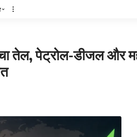
र
्चा तेल, पेट्रोल-डीजल और मह
ित